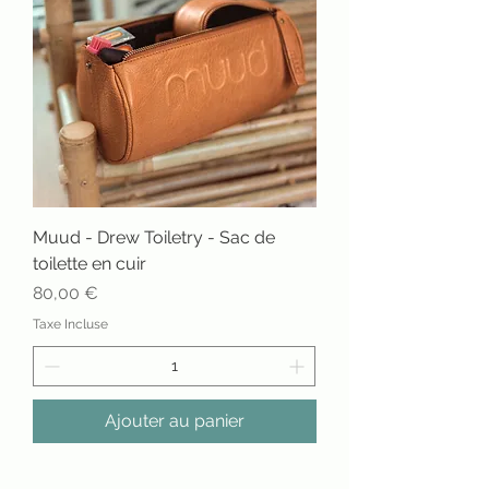
Muud - Drew Toiletry - Sac de
toilette en cuir
Prix
80,00 €
Taxe Incluse
Ajouter au panier