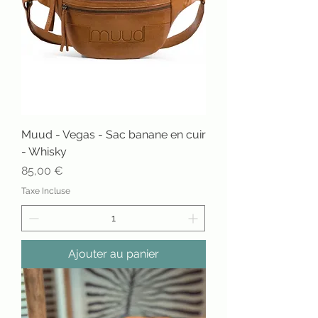
Muud - Vegas - Sac banane en cuir
- Whisky
Prix
85,00 €
Taxe Incluse
Ajouter au panier