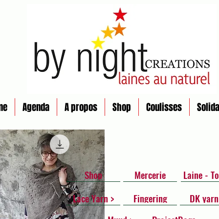
me
Agenda
A propos
Shop
Coulisses
Solida
Shop
Mercerie
Laine - To
Lace Yarn >
Fingering
DK yarn