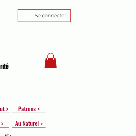
Se connecter
rité
ut >
Patrons >
 >
Au Naturel >