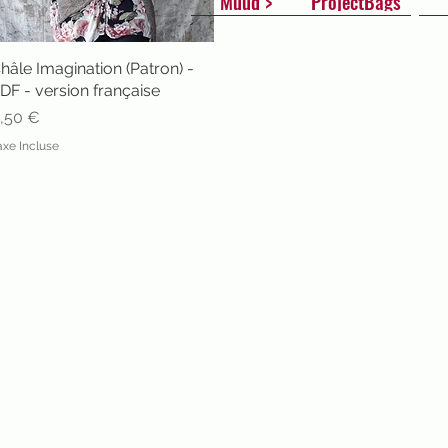
Muud >
ProjectBags
hâle Imagination (Patron) -
Aperçu rapide
DF - version française
rix
,50 €
axe Incluse